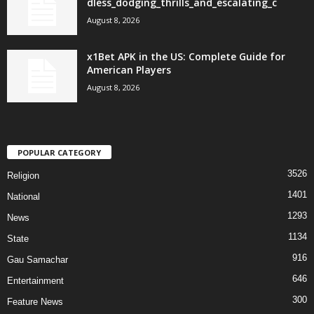
dless_dodging_thrills_and_escalating_c
August 8, 2026
x1Bet APK in the US: Complete Guide for
American Players
August 8, 2026
POPULAR CATEGORY
3526
Religion
1401
National
1293
News
1134
State
916
Gau Samachar
646
Entertainment
300
Feature News