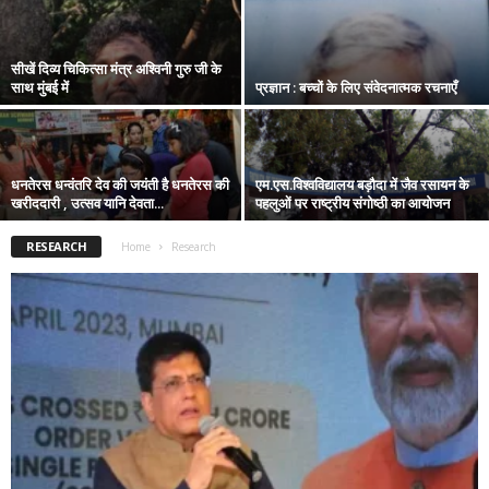
सीखें दिव्य चिकित्सा मंत्र अश्विनी गुरु जी के
साथ मुंबई में
प्रज्ञान : बच्चों के लिए संवेदनात्मक रचनाएँ
धनतेरस धन्वंतरि देव की जयंती है धनतेरस की
एम.एस.विश्वविद्यालय बड़ौदा में जैव रसायन के
खरीददारी , उत्सव यानि देवता...
पहलुओं पर राष्ट्रीय संगोष्ठी का आयोजन
RESEARCH
Home
Research