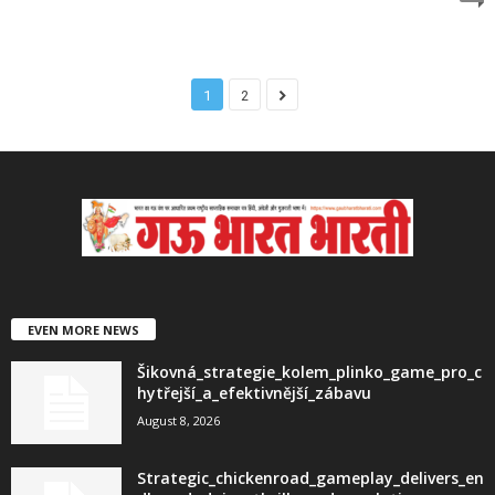
1
2
EVEN MORE NEWS
Šikovná_strategie_kolem_plinko_game_pro_c
hytřejší_a_efektivnější_zábavu
August 8, 2026
Strategic_chickenroad_gameplay_delivers_en