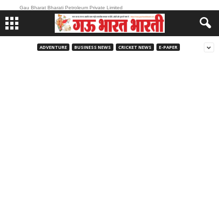
Gau Bharat Bharati Petroleum Private Limited
ADVENTURE
BUSINESS NEWS
CRICKET NEWS
E-PAPER