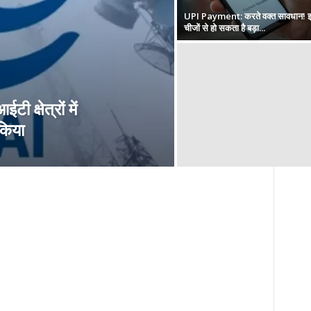
UPI Payment: करते वक्त सावधान! इ
चीजों से हो सकता है बड़ा...
ी क्षेत्रों में
किया