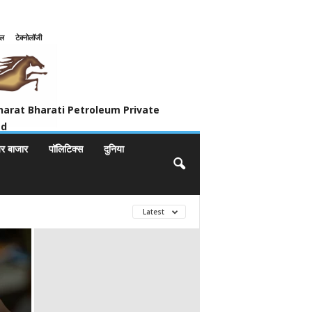
इल
टेक्नोलॉजी
ivate Limited
harat Bharati Petroleum Private
ed
यर बाजार
पॉलिटिक्स
दुनिया
Latest