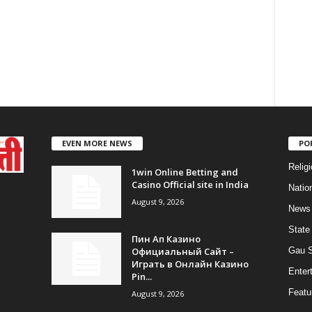
EVEN MORE NEWS
PO
Religi
1win Online Betting and
Casino Official site in India
Natio
August 9, 2026
News
State
Пин Ап Казино
Официальный Сайт –
Gau 
Играть в Онлайн Казино
Enter
Pin...
Featu
August 9, 2026