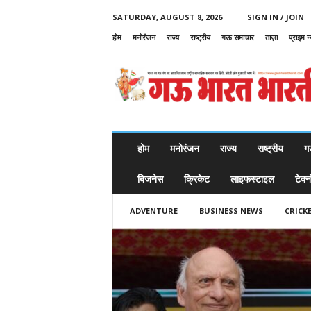
SATURDAY, AUGUST 8, 2026
SIGN IN / JOIN
होम
मनोरंजन
राज्य
राष्ट्रीय
गऊ समाचार
ताज़ा
प्राइम न
G
a
u
B
h
a
r
होम
मनोरंजन
राज्य
राष्ट्रीय
ग
a
t
बिजनेस
क्रिकेट
लाइफस्टाइल
टेक्
B
h
ADVENTURE
BUSINESS NEWS
CRICK
a
r
a
t
i