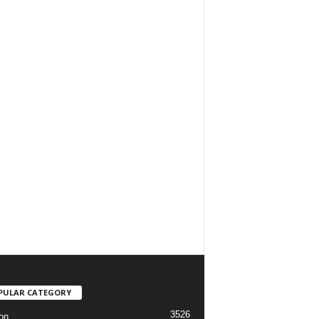
PULAR CATEGORY
3526
on