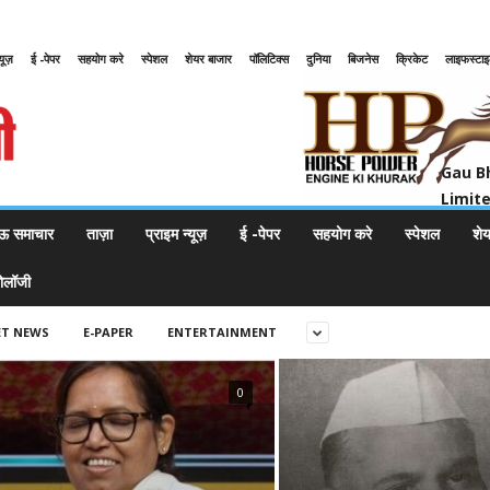
्यूज़
ई -पेपर
सहयोग करे
स्पेशल
शेयर बाजार
पॉलिटिक्स
दुनिया
बिजनेस
क्रिकेट
लाइफस्टा
Gau Bharat Bharati Petroleum Pr
Gau B
Limit
ऊ समाचार
ताज़ा
प्राइम न्यूज़
ई -पेपर
सहयोग करे
स्पेशल
शे
नोलॉजी
ET NEWS
E-PAPER
ENTERTAINMENT
0