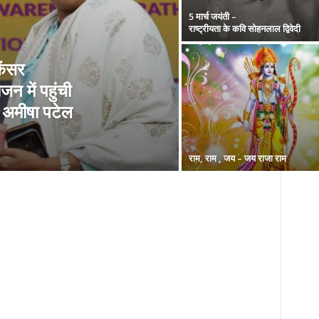
5 मार्च जयंती –
राष्ट्रीयता के कवि सोहनलाल द्विवेदी
ैंसर
न में पहुंची
ी अमीषा पटेल
राम, राम , जय – जय राजा राम