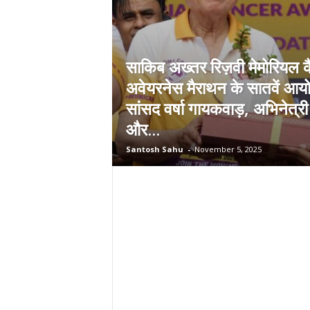
साकिब अख्तर रिज़वी मेमोरियल क
अवेयरनेस मैराथन के सातवें आयोज
सांसद वर्षा गायकवाड़, अभिनेत्र
और...
Santosh Sahu
-
November 5, 2025