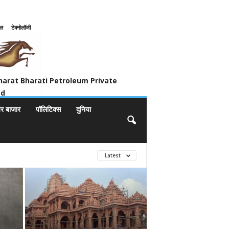
इल
टेक्नोलॉजी
ivate Limited
harat Bharati Petroleum Private
ed
यर बाजार
पॉलिटिक्स
दुनिया
Latest