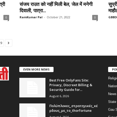
्री
संजय राउत को नहीं मिली बेल, जेल में मनेगी
सुप्
दिवाली, पात्रा...
माहौल
RamKumar Pal
-
October 21, 2022
GBBD
0
0
29
EVEN MORE NEWS
PO
Religi
Best Free OnlyFans Site:
Privacy, Discreet Billing &
Natio
Security Guide for...
News
August 6, 2026
State
Πολύπλοκες_στρατηγικές_κέ
Gau 
ρδους_με_το_thorfortune
August 6, 2026