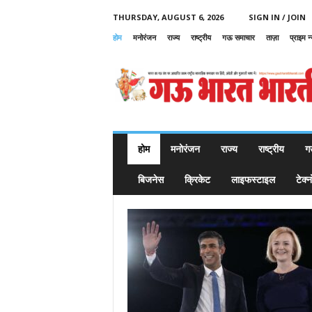
THURSDAY, AUGUST 6, 2026
SIGN IN / JOIN
होम
मनोरंजन
राज्य
राष्ट्रीय
गऊ समाचार
ताज़ा
प्राइम न
G
a
u
B
h
a
r
a
t
B
h
होम
मनोरंजन
राज्य
राष्ट्रीय
ग
a
r
a
t
बिजनेस
क्रिकेट
लाइफस्टाइल
टेक्
i