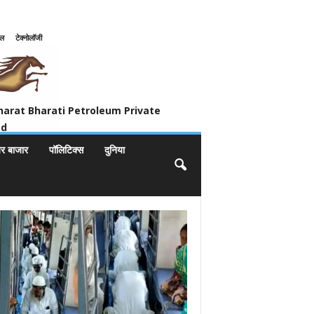
इल
टेक्नोलॉजी
ivate Limited
harat Bharati Petroleum Private
ed
यर बाजार
पॉलिटिक्स
दुनिया