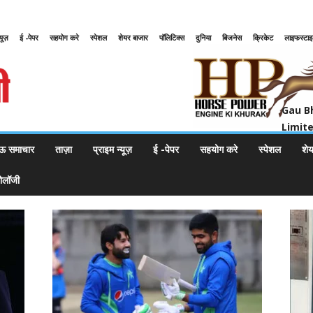
्यूज़
ई -पेपर
सहयोग करे
स्पेशल
शेयर बाजार
पॉलिटिक्स
दुनिया
बिजनेस
क्रिकेट
लाइफस्टा
Gau Bharat Bharati Petroleum Pr
Gau B
Limit
ऊ समाचार
ताज़ा
प्राइम न्यूज़
ई -पेपर
सहयोग करे
स्पेशल
शे
नोलॉजी