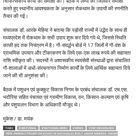
चिकित्सकीय कार्यों की समीक्षा की। बैठक में लम्पी की जिलेवार समीक्षा
करते हुए स्थानीय आवश्यकता के अनुसार रोकथाम के उपायों की रणनीति
तैयार की गई।
संचालक डॉ. आरके मेहिया ने बताया कि पड़ोसी राज्यों में उद्भेद के साथ ही
मध्यप्रदेश में रोकथाम के सभी उपाय शुरू कर दिये गये थे, जिससे स्थिति
काफी हद तक नियंत्रण में है। गौ-संवर्द्धन बोर्ड ने 17 जिलों में गौ-वंश के
प्राथमिक उपचार और टीकाकरण के लिये एक-एक लाख रुपये की सहायता
राशि स्वीकृत की। सदस्यों ने अशासकीय स्वयंसेवी संस्थाओं द्वारा संचालित
गौ-शालाओं में अधो-संरचनागत निर्माण कार्यों के लिये आर्थिक सहायता दिये
जाने की भी अनुशंसा की।
बैठक में पशुधन एवं कुक्कुट विकास निगम के प्रबंध संचालक डॉ. एच.एस.
भदौरिया सहित पंचायत एवं ग्रामीण विकास, वन, किसान-कल्याण एवं कृषि
और पशुपालन विभाग के अधिकारी मौजूद थे।
मुकेश / डा. मयंक
TAGS
# NATIONAL
# NATIONAL NEWS
# NEWS
COW SMUGGLING
KEEP ANIMALS FOUND ON ROADS IN GAUSHALAS BUILT UNDER MNREGA: SWAMI