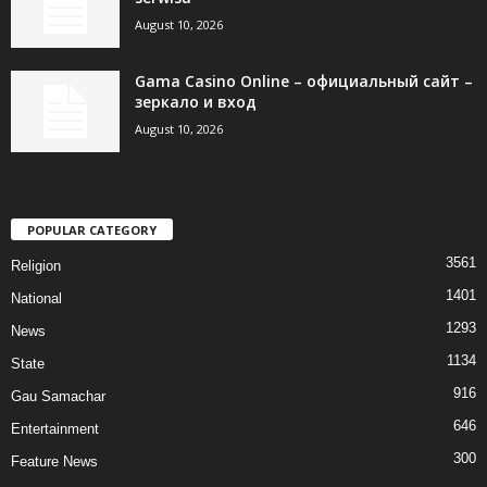
August 10, 2026
Gama Casino Online – официальный сайт –
зеркало и вход
August 10, 2026
POPULAR CATEGORY
3561
Religion
1401
National
1293
News
1134
State
916
Gau Samachar
646
Entertainment
300
Feature News