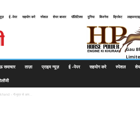
्यूज़
ई -पेपर
सहयोग करे
स्पेशल
शेयर बाजार
पॉलिटिक्स
दुनिया
बिजनेस
क्रिकेट
लाइफस्टा
Gau Bharat Bharati Petroleum Pr
Gau B
Limit
ऊ समाचार
ताज़ा
प्राइम न्यूज़
ई -पेपर
सहयोग करे
स्पेशल
शे
नोलॉजी
and – गौ-मूत्र से आप...