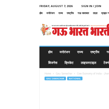
FRIDAY, AUGUST 7, 2026
SIGN IN / JOIN
होम
मनोरंजन
राज्य
राष्ट्रीय
गऊ समाचार
ताज़ा
प्राइम न
G
a
u
B
h
a
r
होम
मनोरंजन
राज्य
राष्ट्रीय
ग
a
t
बिजनेस
क्रिकेट
लाइफस्टाइल
टेक्
B
h
Home
Gau Samachar
Cow Economy of India – Jharkh
a
GAU SAMACHAR
NATIONAL
r
a
t
i