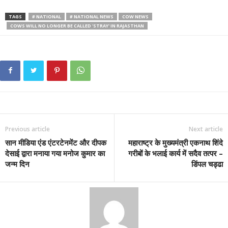
TAGS
# NATIONAL
# NATIONAL NEWS
COW NEWS
COWS WILL NO LONGER BE CALLED 'STRAY' IN RAJASTHAN
Previous article
Next article
सान मीडिया एंड एंटरटेनमेंट और दीपक
महाराष्ट्र के मुख्यमंत्री एकनाथ शिंदे
देसाई द्वारा मनाया गया मनोज कुमार का
गरीबों के भलाई कार्य में सदैव तत्पर –
जन्म दिन
डिंपल चड्ढा