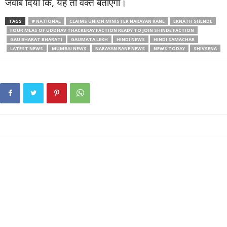
जवाब दिया कि, यह तो वक्त बताएगा।
TAGS
# NATIONAL
CLAIMS UNION MINISTER NARAYAN RANE
EKNATH SHENDE
FOUR MLAS OF UDDHAV THACKERAY FACTION READY TO JOIN SHINDE FACTION
GAU BHARAT BHARATI
GAUMATA LEKH
HINDI NEWS
HINDI SAMACHAR
LATEST NEWS
MUMBAI NEWS
NARAYAN RANE NEWS
NEWS TODAY
SHIVSENA