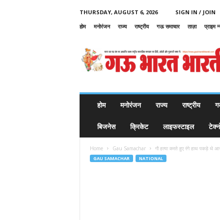
THURSDAY, AUGUST 6, 2026
SIGN IN / JOIN
होम
मनोरंजन
राज्य
राष्ट्रीय
गऊ समाचार
ताज़ा
प्राइम न
G
a
u
B
h
a
r
होम
मनोरंजन
राज्य
राष्ट्रीय
ग
a
t
बिजनेस
क्रिकेट
लाइफस्टाइल
टेक्
B
h
Home
Gau Samachar
गौ हत्या करते हुए रंगे हाथ पकड़े थे आर
a
GAU SAMACHAR
NATIONAL
r
a
t
i