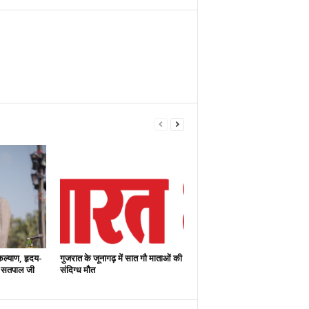
 कल्याण, हृदय-
गुजरात के जूनागढ़ में सात गौ माताओं की
ाण -सतपाल जी
संदिग्ध मौत