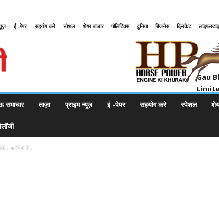
्यूज़
ई -पेपर
सहयोग करे
स्पेशल
शेयर बाजार
पॉलिटिक्स
दुनिया
बिजनेस
क्रिकेट
लाइफस्टा
Gau Bharat Bharati Petroleum Pr
Gau B
Limit
ऊ समाचार
ताज़ा
प्राइम न्यूज़
ई -पेपर
सहयोग करे
स्पेशल
शे
नोलॉजी
ोपी , आरोपियों के...