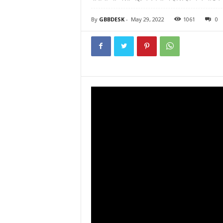
By
GBBDESK
-
May 29, 2022
1061
0