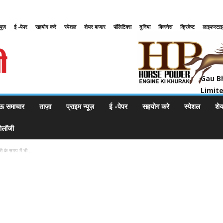
्यूज़
ई -पेपर
सहयोग करे
स्पेशल
शेयर बाजार
पॉलिटिक्स
दुनिया
बिजनेस
क्रिकेट
लाइफस्टा
Gau Bharat Bharati Petroleum Pr
Gau B
Limit
ऊ समाचार
ताज़ा
प्राइम न्यूज़
ई -पेपर
सहयोग करे
स्पेशल
शे
नोलॉजी
 के समय में भी...