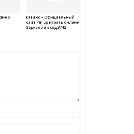
азино
казино – Официальный
сайт Pin up играть онлайн
Зеркало и вход.3742