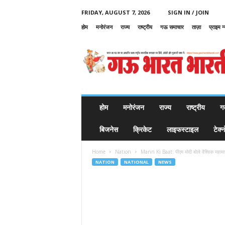
FRIDAY, AUGUST 7, 2026
SIGN IN / JOIN
होम
मनोरंजन
राज्य
राष्ट्रीय
गऊ समाचार
ताज़ा
प्राइम न
G
a
u
B
h
a
r
होम
मनोरंजन
राज्य
राष्ट्रीय
ग
a
t
बिजनेस
क्रिकेट
लाइफस्टाइल
टेक्
B
h
Home
Nation
Mann Ki Baat: पीएम मोदी बोले वैश्विक महामारी
a
NATION
NATIONAL
NEWS
r
a
t
i