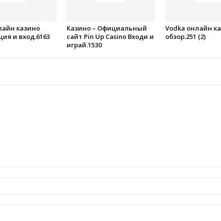
лайн казино
Казино – Официальный
Vodka онлайн к
ия и вход.6163
сайт Pin Up Casino Входи и
обзор.251 (2)
играй.1530