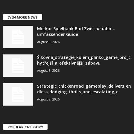
EVEN MORE NEWS
Merkur Spielbank Bad Zwischenahn –
umfassender Guide
August 9, 2026
Šikovná_strategie_kolem_plinko_game_pro_c
hytřejší_a_efektivnější_zábavu
August 8, 2026
Strategic_chickenroad_gameplay_delivers_en
dless_dodging_thrills_and_escalating_c
August 8, 2026
POPULAR CATEGORY