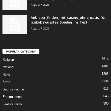
August 7, 2026
Anbieter_finden_mit_casino_ohne_oasis_für_
risikobewusstes_Spielen_im_Test
August 7, 2026
POPULAR CATEGORY
3514
Religion
1401
National
1293
News
1134
State
916
Gau Samachar
646
Entertainment
300
Feature News