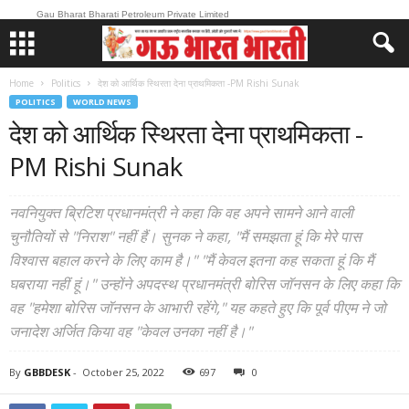
Gau Bharat Bharati Petroleum Private Limited
Home
Politics
देश को आर्थिक स्थिरता देना प्राथमिकता -PM Rishi Sunak
POLITICS
WORLD NEWS
देश को आर्थिक स्थिरता देना प्राथमिकता -
PM Rishi Sunak
नवनियुक्त ब्रिटिश प्रधानमंत्री ने कहा कि वह अपने सामने आने वाली
चुनौतियों से "निराश" नहीं हैं। सुनक ने कहा, "मैं समझता हूं कि मेरे पास
विश्वास बहाल करने के लिए काम है।" "मैं केवल इतना कह सकता हूं कि मैं
घबराया नहीं हूं।" उन्होंने अपदस्थ प्रधानमंत्री बोरिस जॉनसन के लिए कहा कि
वह "हमेशा बोरिस जॉनसन के आभारी रहेंगे," यह कहते हुए कि पूर्व पीएम ने जो
जनादेश अर्जित किया वह "केवल उनका नहीं है।"
By
GBBDESK
-
October 25, 2022
697
0