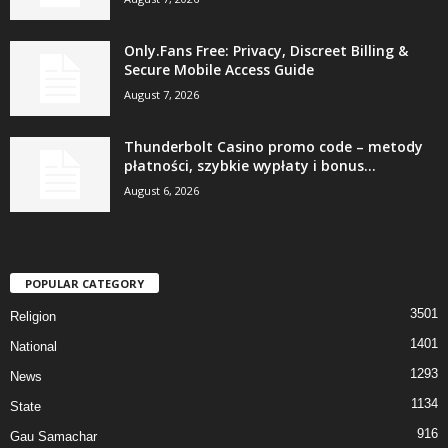
Only.Fans Free: Privacy, Discreet Billing &
Secure Mobile Access Guide
August 7, 2026
Thunderbolt Casino promo code – metody
płatności, szybkie wypłaty i bonus...
August 6, 2026
POPULAR CATEGORY
3501
Religion
1401
National
1293
News
1134
State
916
Gau Samachar