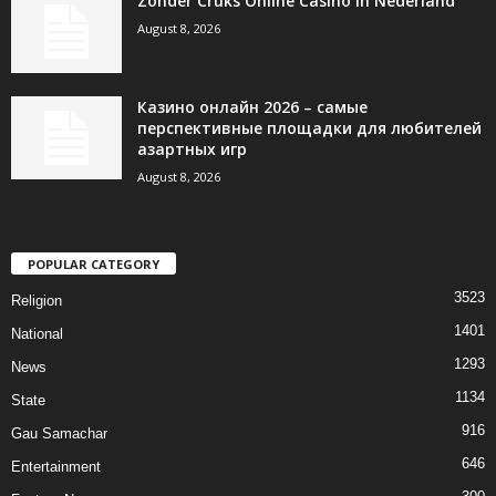
Zonder Cruks Online Casino in Nederland
August 8, 2026
Казино онлайн 2026 – самые
перспективные площадки для любителей
азартных игр
August 8, 2026
POPULAR CATEGORY
3523
Religion
1401
National
1293
News
1134
State
916
Gau Samachar
646
Entertainment