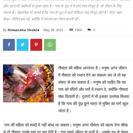
और वह सभी व्याधियों से मुक्त रहता है। गाय के दूध में वे सारे तत्व मौजूद हैं, जो जीवन के लिए
जरूरी हैं। वैज्ञानिक भी मानते हैं कि गाय के दूध में सारे पौष्टिक तत्व मौजूद होते हैं। मीरा जहर
पीकर जीवित बच गई, क्योंकि वे पंचगव्य का सेवन करती थीं।
By
Himanshu Shukla
-
May 28, 2022
1504
0
गौमाता की महिमा अपरंपार है। मनुष्य अगर जीवन
में गौमाता को स्थान देने का संकल्प कर ले तो वह
संकट से बच सकता है। मनुष्य को चाहिए कि वह
गाय को मंदिरों और घरों में स्थान दे, क्योंकि गौमाता
मोक्ष दिलाती है। पुराणों में भी इसका उल्लेख मिलता
है कि गाय की पूंछ छूने मात्र से मुक्ति का मार्ग खुल
जाता है।
गाय की महिमा को शब्दों में नहीं बांधा जा सकता। मनुष्य अगर गौमाता को महत्व देना सीख
ले तो गौमाता उनके दुख दूर कर देती है। गाय हमारे जीवन से जु़ड़ी है। उसके दूध से लेकर