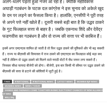
अलग-थलग पड़ता हुआ नजर आ रहा है। क्योंकि महाविकास
अघाड़ी गठबंधन के घटक दल कांग्रेस ने इस चुनाव को अकेले खुद
के दम पर लड़ने का फैसला किया है। हालांकि, एनसीपी ने पूरी तरह
से अपने पत्ते नहीं खोले हैं। दूसरी सबसे बड़ी बात है कि उद्धव ठाकरे
के गुट फिलहाल सत्ता से बाहर है। जबकि एकनाथ शिंदे और देवेंद्र
फडणवीस का गठबंधन है और वो राज्य की सत्ता पर भी काबिज हैं।
इसमें अगर एमएनएस शामिल हो जाती है तो फिर उद्धव ठाकरे की मुश्किलें और भी बढ़ सकती
हैं। राज्य या बीएमसी की सियासत में राज ठाकरे की एमएनएस का फिलहाल कोई बड़ा कद
नहीं है लेकिन वो उद्धव ठाकरे को मिलने वाले मराठी वोटों में सेंध जरूर लगा सकते हैं।
जिसका सीधा फायदा बीजेपी को होगा। बीजेपी, इस बार किसी भी कीमत पर उद्धव ठाकरे को
बीएमसी की सत्ता से हटाने की कोशिशों में जुटी हुई है।
TAGS
# NATIONAL
# NATIONAL NEWS
LATEST NEWS
MUMBAI BJP NEWS
MUMBAI NEWS
NEWS TODAY
SHINDE AND FADNAVIS COME TOGETHER IN BMC ELECTIONS? CHANCES OF NEW ALLIANCE
OF MNS
WILL RAJ