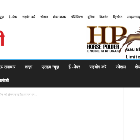
्यूज़
ई -पेपर
सहयोग करे
स्पेशल
शेयर बाजार
पॉलिटिक्स
दुनिया
बिजनेस
क्रिकेट
लाइफस्टा
Gau Bharat Bharati Petroleum Pr
Gau B
Limit
ऊ समाचार
ताज़ा
प्राइम न्यूज़
ई -पेपर
सहयोग करे
स्पेशल
शे
नोलॉजी
न को लेकर समझौता ज्ञापन पर...