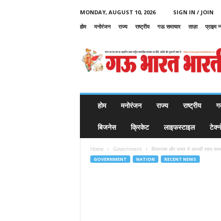
MONDAY, AUGUST 10, 2026
SIGN IN / JOIN
होम
मनोरंजन
राज्य
राष्ट्रीय
गऊ समाचार
ताज़ा
प्राइम न
G
a
u
B
h
a
r
होम
मनोरंजन
राज्य
राष्ट्रीय
ग
a
t
बिजनेस
क्रिकेट
लाइफस्टाइल
टेक्
B
h
Home
Government
वियतनाम और भारत ने आपसी रसद समर्थ
a
GOVERNMENT
NATION
RECENT NEWS
r
a
t
i