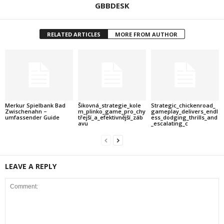
GBBDESK
RELATED ARTICLES
MORE FROM AUTHOR
Merkur Spielbank Bad
Šikovná_strategie_kole
Strategic_chickenroad_
Zwischenahn –
m_plinko_game_pro_chy
gameplay_delivers_endl
umfassender Guide
třejší_a_efektivnější_záb
ess_dodging_thrills_and
avu
_escalating_c
LEAVE A REPLY