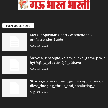
EVEN MORE NEWS
Merkur Spielbank Bad Zwischenahn –
umfassender Guide
August 9, 2026
Šikovná_strategie_kolem_plinko_game_pro_c
hytřejší_a_efektivnější_zábavu
August 8, 2026
Strategic_chickenroad_gameplay_delivers_en
dless_dodging_thrills_and_escalating_c
August 8, 2026