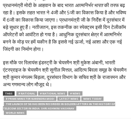
प्रधानमंत्री मोदी के आहवान के बाद भारत
आत्मनिर्भर भारत
की तरफ बढ़
रहा है। इसके तहत भारत ने 4जी और 5जी का विकास किया है और भविष्य
में 6जी का विकास किया जाएगा। प्रधानमंत्री जी के निर्देश में दूरसंचार में
बड़े सुधार हुए हैं। नतीजतन, इस तकनीक का स्पेक्ट्रम इसी दिन टेलीकॉम
ऑपरेटरों को आवंटित हो गया है। आधुनिक दूरसंचार क्षेत्र में आत्मनिर्भर
बनने के मोड़ पर हमें यकीन है कि इससे नई ऊर्जा, नई आशा और एक नई
जिंदगी का निर्माण होगा।
इस मौके पर रिलायंस इंडस्ट्री के चेयरमैन श्री मुकेश अंबानी, भारती
एंटरप्राइज के चेयरमैन श्री सुनील मित्तल, आदित्य बिरला समूह के चेयरमैन
श्री कुमार मंगलम बिड़ला, दूरसंचार विभाग के सचिव श्री के राजारमन और
अन्य गणमान्य लोग मौजूद थे।
TAGS
# NATIONAL
# NATIONAL NEWS
# NEWS
# PRIME MINISTER NARENDRA MODI
LATEST NEWS
NEWS TODAY
THE LAUNCH OF 5G HAS BEEN RECORDED IN GOLDEN LETTERS IN THE HISTORY OF
TELECOM SECTOR IN INDIA: SHRI ASHWINI VAISHNAV
WORLD NEWS