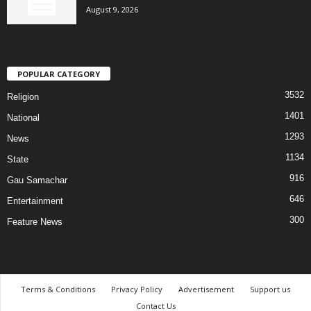
August 9, 2026
POPULAR CATEGORY
3532
Religion
1401
National
1293
News
1134
State
916
Gau Samachar
646
Entertainment
300
Feature News
Terms & Conditions
Privacy Policy
Advertisement
Support us
Contact Us