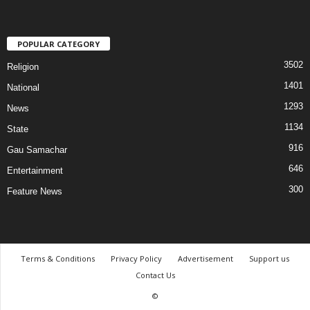
POPULAR CATEGORY
3502
Religion
1401
National
1293
News
1134
State
916
Gau Samachar
646
Entertainment
300
Feature News
Terms & Conditions
Privacy Policy
Advertisement
Support us
Contact Us
©