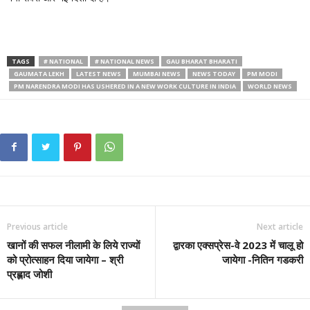
TAGS
# NATIONAL
# NATIONAL NEWS
GAU BHARAT BHARATI
GAUMATA LEKH
LATEST NEWS
MUMBAI NEWS
NEWS TODAY
PM MODI
PM NARENDRA MODI HAS USHERED IN A NEW WORK CULTURE IN INDIA
WORLD NEWS
Previous article
Next article
खानों की सफल नीलामी के लिये राज्यों
द्वारका एक्सप्रेस-वे 2023 में चालू हो
को प्रोत्साहन दिया जायेगा – श्री
जायेगा -नितिन गडकरी
प्रह्लाद जोशी