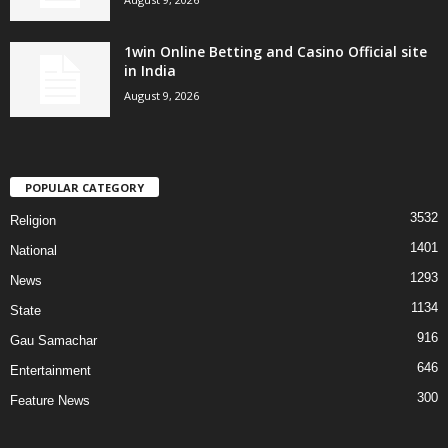
1win Online Betting and Casino Official site
in India
August 9, 2026
POPULAR CATEGORY
3532
Religion
1401
National
1293
News
1134
State
916
Gau Samachar
646
Entertainment
300
Feature News