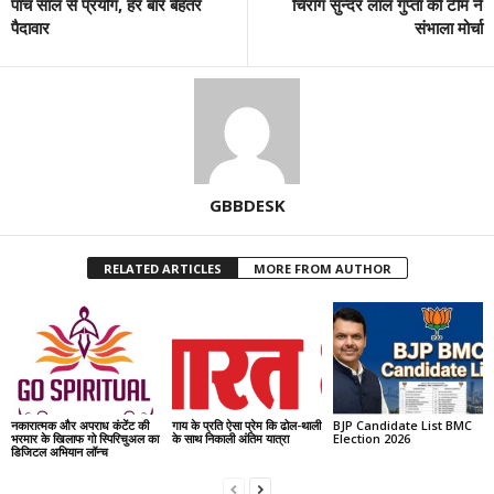
पांच साल से प्रयोग, हर बार बेहतर
चिराग सुन्दर लाल गुप्ता की टीम ने
पैदावार
संभाला मोर्चा
GBBDESK
RELATED ARTICLES
MORE FROM AUTHOR
नकारात्मक और अपराध कंटेंट की
गाय के प्रति ऐसा प्रेम कि ढोल-थाली
BJP Candidate List BMC
भरमार के खिलाफ गो स्पिरिचुअल का
के साथ निकाली अंतिम यात्रा
Election 2026
डिजिटल अभियान लॉन्च