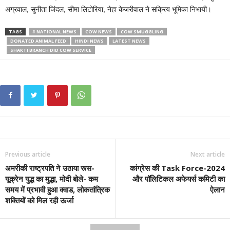
अग्रवाल, सुनीता जिंदल, सीमा लिटोरिया, नेहा केजरीवाल ने सक्रिय भूमिका निभायी।
TAGS
# NATIONAL NEWS
COW NEWS
COW SMUGGLING
DONATED ANIMAL FEED
HINDI NEWS
LATEST NEWS
SHAKTI BRANCH DID COW SERVICE
Previous article
Next article
अमरीकी राष्ट्रपति ने उठाया रूस-
कांग्रेस की Task Force-2024
यूक्रेन युद्ध का मुद्धा, मोदी बोले- कम
और पॉलिटिकल अफेयर्स कमिटी का
समय में प्रभावी हुआ क्वाड, लोकतांत्रिक
ऐलान
शक्तियों को मिल रही ऊर्जा