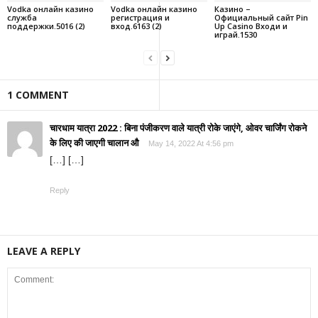
Vodka онлайн казино
Vodka онлайн казино
Казино –
служба
регистрация и
Официальный сайт Pin
поддержки.5016 (2)
вход.6163 (2)
Up Casino Входи и
играй.1530
1 COMMENT
चारधाम यात्रा 2022 : बिना पंजीकरण वाले यात्री रोके जाएंगे, ओवर चार्जिंग रोकने
के लिए की जाएगी चालान औ
May 14, 2022 At 4:56 pm
[…] […]
Reply
LEAVE A REPLY