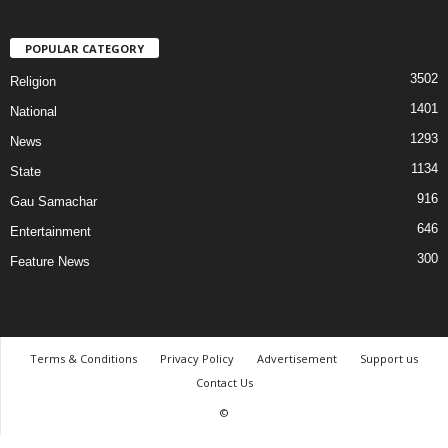
POPULAR CATEGORY
3502
Religion
1401
National
1293
News
1134
State
916
Gau Samachar
646
Entertainment
300
Feature News
Terms & Conditions
Privacy Policy
Advertisement
Support us
Contact Us
©