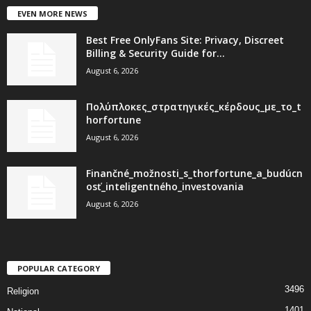
EVEN MORE NEWS
Best Free OnlyFans Site: Privacy, Discreet
Billing & Security Guide for...
August 6, 2026
Πολύπλοκες_στρατηγικές_κέρδους_με_το_t
horfortune
August 6, 2026
Finančné_možnosti_s_thorfortune_a_budúcn
osť_inteligentného_investovania
August 6, 2026
POPULAR CATEGORY
3496
Religion
1401