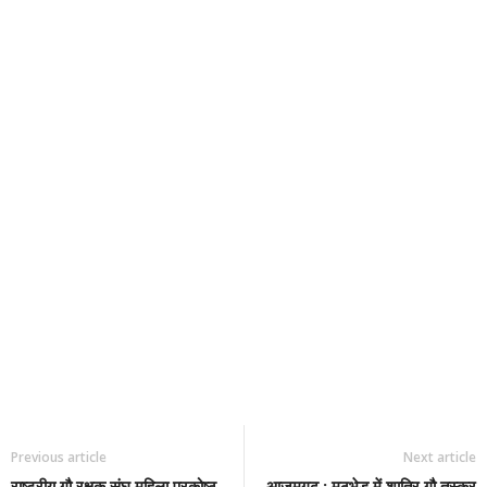
Previous article
Next article
राष्ट्रीय गौ रक्षक संघ महिला प्रकोष्ठ
आजमगढ़ : मुठभेड़ में शातिर गौ तस्कर