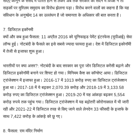
सीएए कानून के संसद में पारित होने से लेकर अब तक सरकार को सदन में विपक्ष ने तो
सड़कों पर मुस्लिम समुदाय का विरोध झेलना पड़ा। विरोध करने वालों का कहना है कि यह
संविधान के अनुच्छेद 14 का उल्लंघन है जो समानता के अधिकार की बात करता है।
7. डिजिटल इकॉनमी
क्यों और कब हुआ फैसला: 11 अप्रैल 2016 को यूनिफाइड पेमेंट इंटरफेस (यूपीआई) सेवा
लॉन्च हुई। नोटबंदी के फैसले का इसे सबसे ज्यादा फायदा हुआ। देश में डिजिटल इकोनॉमी
में तेजी से इजाफा शुरू हुआ।
भारतीयों पर क्या असर?: नोटबंदी के बाद सरकार का पूरा जोर डिजिटल करेंसी बढ़ाने और
डिजिटल इकोनॉमी बनाने पर शिफ्ट हो गया। मिनिमम कैश का कॉन्सेप्ट आया। डिजिटल
ट्रांजेक्शन में इजाफा हुआ। 2016-17 में 1013 करोड़ रुपए का डिजिटल ट्रांजेक्शन
हुआ था। 2017-18 में ये बढ़कर 2,070.39 करोड़ और 2018-19 में 3,133.58
करोड़ रुपए का डिजिटल ट्रांजेक्शन हुआ। 2019-20 में यह आंकड़ा बढ़कर 5,554
करोड़ रुपये तक पहुंच गया। डिजिटल ट्रांजेक्शन में यह बढ़ोतरी कोरोनाकाल में भी जारी
रही और 2021-22 में डिजिटल तरह से किए जाने वाले लेनदेन 33 फीसदी के इजाफे के
साथ 7,422 करोड़ के आंकड़े को छू गए।
8. फैसला: राम मंदिर निर्माण