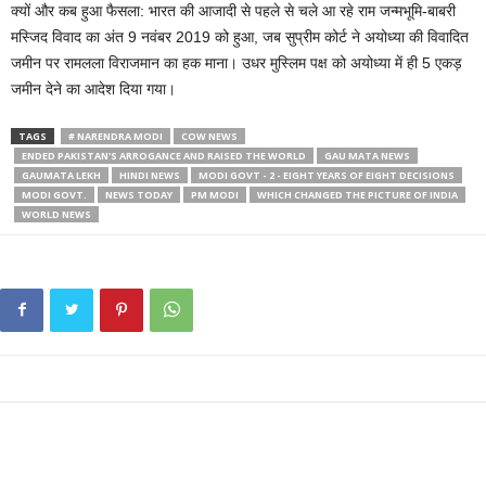
क्यों और कब हुआ फैसला: भारत की आजादी से पहले से चले आ रहे राम जन्मभूमि-बाबरी
मस्जिद विवाद का अंत 9 नवंबर 2019 को हुआ, जब सुप्रीम कोर्ट ने अयोध्या की विवादित
जमीन पर रामलला विराजमान का हक माना। उधर मुस्लिम पक्ष को अयोध्या में ही 5 एकड़
जमीन देने का आदेश दिया गया।
TAGS
# NARENDRA MODI
COW NEWS
ENDED PAKISTAN'S ARROGANCE AND RAISED THE WORLD
GAU MATA NEWS
GAUMATA LEKH
HINDI NEWS
MODI GOVT - 2 - EIGHT YEARS OF EIGHT DECISIONS
MODI GOVT.
NEWS TODAY
PM MODI
WHICH CHANGED THE PICTURE OF INDIA
WORLD NEWS