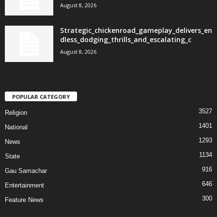
August 8, 2026
Strategic_chickenroad_gameplay_delivers_en
dless_dodging_thrills_and_escalating_c
August 8, 2026
POPULAR CATEGORY
3527
Religion
1401
National
1293
News
1134
State
916
Gau Samachar
646
Entertainment
300
Feature News