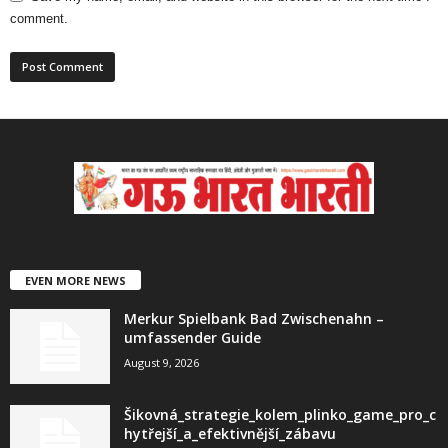
comment.
EVEN MORE NEWS
Merkur Spielbank Bad Zwischenahn –
umfassender Guide
August 9, 2026
Šikovná_strategie_kolem_plinko_game_pro_c
hytřejší_a_efektivnější_zábavu