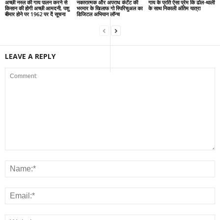
अच्छी नस्ल की गाय पालन करने से
नकारात्मक और अपराध कंटेंट की
गाय के प्रति ऐसा प्रेम कि ढोल-थाली
किसान की होगी अच्छी आमदनी, पशु
भरमार के खिलाफ गो स्पिरिचुअल का
के साथ निकाली अंतिम यात्रा
बीमार होने पर 1962 पर दें सूचना
डिजिटल अभियान लॉन्च
LEAVE A REPLY