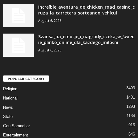
Increíble_aventura_de_chicken_road_casino_c
ruza_la_carretera_sorteando_vehícul
August 6, 2026
Szansa_na_emocje_i_nagrody_czeka_w_świec
ie_plinko_online_dla_każdego_miłośni
August 6, 2026
POPULAR CATEGORY
3493
Religion
1401
National
1293
News
1134
State
916
Gau Samachar
646
Entertainment