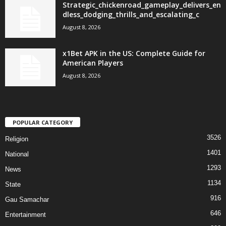
Strategic_chickenroad_gameplay_delivers_en
dless_dodging_thrills_and_escalating_c
August 8, 2026
x1Bet APK in the US: Complete Guide for
American Players
August 8, 2026
POPULAR CATEGORY
3526
Religion
1401
National
1293
News
1134
State
916
Gau Samachar
646
Entertainment