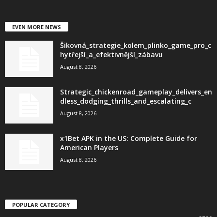
EVEN MORE NEWS
Šikovná_strategie_kolem_plinko_game_pro_c
hytřejší_a_efektivnější_zábavu
August 8, 2026
Strategic_chickenroad_gameplay_delivers_en
dless_dodging_thrills_and_escalating_c
August 8, 2026
x1Bet APK in the US: Complete Guide for
American Players
August 8, 2026
POPULAR CATEGORY