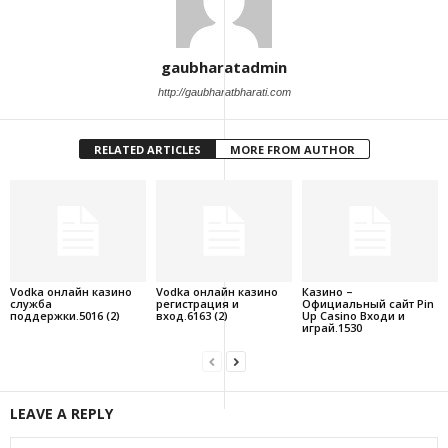
gaubharatadmin
http://gaubharatbharati.com
RELATED ARTICLES
MORE FROM AUTHOR
Vodka онлайн казино
Vodka онлайн казино
Казино –
служба
регистрация и
Официальный сайт Pin
поддержки.5016 (2)
вход.6163 (2)
Up Casino Входи и
играй.1530
LEAVE A REPLY