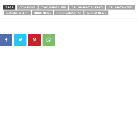
TAGS
COW NEWS
COW SMUGGLING
GAU BHARAT BHARATI
GAU MATA NEWS
GAUMATA LEKH
HINDI NEWS
HINDI SAMACHAR
WORLD NEWS