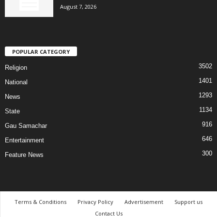
August 7, 2026
POPULAR CATEGORY
3502
Religion
1401
National
1293
News
1134
State
916
Gau Samachar
646
Entertainment
300
Feature News
Terms & Conditions
Privacy Policy
Advertisement
Support us
Contact Us