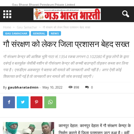
Gau Bharat Bharati Petroleum Private Limited
Home
Gau Samachar
गौ संरक्षण को लेकर जिला प्रशासन बेहद सख्त
GAU SAMACHAR
GENERAL
NEWS
गौ संरक्षण को लेकर जिला प्रशासन बेहद सख्त
गौ संरक्षण केन्द्र की आशिक भूमि गाटा सं.1354 रकबा लगभग 0.102080 में कुछ लोगों के द्वारा
दबंगई व बलपूर्वक जेसीबी मशीन से गौसंरक्षण केन्द्र की कच्ची बाउण्ड्री तोड़कर कब्जा कर लिया
गया है। एसडीएम अकबरपुर ने बताया की मामले की जानकारी अभी नहीं है। अगर ऐसी कोई
शिकायत करी गई है तो जानकारी कर मामले की जांच करवाई जाएगी।
By
gaubharatadmin
-
May 10, 2022
898
0
कानपुर देहात: कानपुर देहात में गौ संरक्षण केन्द्र के
निर्माण कराने में जिला प्रशासन जुटा हुआ है। वहीं