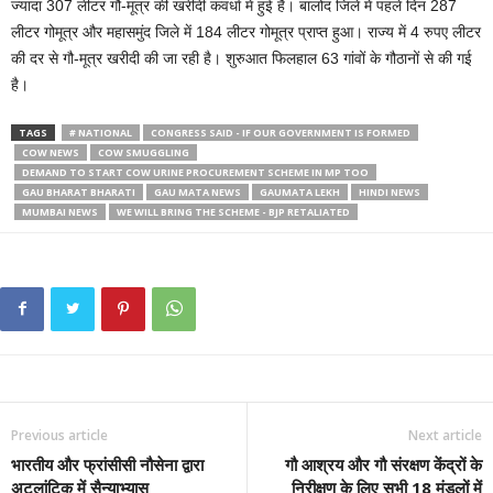
ज्यादा 307 लीटर गौ-मूत्र की खरीदी कवर्धा में हुई है। बालोद जिले में पहले दिन 287
लीटर गोमूत्र और महासमुंद जिले में 184 लीटर गोमूत्र प्राप्त हुआ। राज्य में 4 रुपए लीटर
की दर से गौ-मूत्र खरीदी की जा रही है। शुरुआत फिलहाल 63 गांवों के गौठानों से की गई
है।
TAGS
# NATIONAL
CONGRESS SAID - IF OUR GOVERNMENT IS FORMED
COW NEWS
COW SMUGGLING
DEMAND TO START COW URINE PROCUREMENT SCHEME IN MP TOO
GAU BHARAT BHARATI
GAU MATA NEWS
GAUMATA LEKH
HINDI NEWS
MUMBAI NEWS
WE WILL BRING THE SCHEME - BJP RETALIATED
Previous article
Next article
भारतीय और फ्रांसीसी नौसेना द्वारा
गौ आश्रय और गौ संरक्षण केंद्रों के
अटलांटिक में सैन्याभ्यास
निरीक्षण के लिए सभी 18 मंडलों में