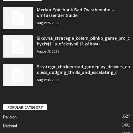
Merkur Spielbank Bad Zwischenahn –
umfassender Guide
August 9, 2026
Šikovná_strategie_kolem_plinko_game_pro_c
hytřejší_a_efektivnější_zábavu
August 8, 2026
Strategic_chickenroad_gameplay_delivers_en
dless_dodging_thrills_and_escalating_c
August 8, 2026
POPULAR CATEGORY
3527
Religion
1401
National