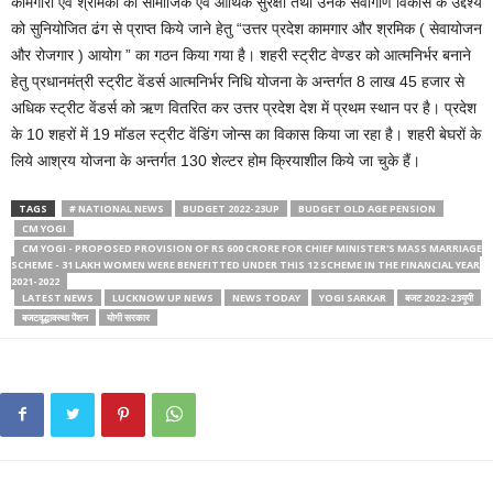
कामगारों एवं श्रमिकों को सामाजिक एवं आर्थिक सुरक्षा तथा उनके सर्वांगीण विकास के उद्देश्य
को सुनियोजित ढंग से प्राप्त किये जाने हेतु “उत्तर प्रदेश कामगार और श्रमिक ( सेवायोजन
और रोजगार ) आयोग ” का गठन किया गया है। शहरी स्ट्रीट वेण्डर को आत्मनिर्भर बनाने
हेतु प्रधानमंत्री स्ट्रीट वेंडर्स आत्मनिर्भर निधि योजना के अन्तर्गत 8 लाख 45 हजार से
अधिक स्ट्रीट वेंडर्स को ऋण वितरित कर उत्तर प्रदेश देश में प्रथम स्थान पर है। प्रदेश
के 10 शहरों में 19 मॉडल स्ट्रीट वेंडिंग जोन्स का विकास किया जा रहा है। शहरी बेघरों के
लिये आश्रय योजना के अन्तर्गत 130 शेल्टर होम क्रियाशील किये जा चुके हैं।
TAGS
# NATIONAL NEWS
BUDGET 2022-23UP
BUDGET OLD AGE PENSION
CM YOGI
CM YOGI - PROPOSED PROVISION OF RS 600 CRORE FOR CHIEF MINISTER'S MASS MARRIAGE
SCHEME - 31 LAKH WOMEN WERE BENEFITTED UNDER THIS 12 SCHEME IN THE FINANCIAL YEAR
2021-2022
LATEST NEWS
LUCKNOW UP NEWS
NEWS TODAY
YOGI SARKAR
बजट 2022-23यूपी
बजटवृद्धावस्था पेंशन
योगी सरकार