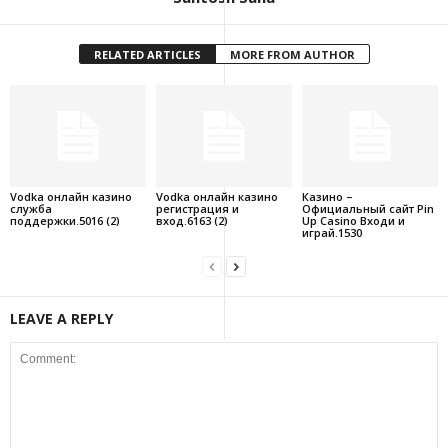
RELATED ARTICLES
MORE FROM AUTHOR
Vodka онлайн казино
Vodka онлайн казино
Казино –
служба
регистрация и
Официальный сайт Pin
поддержки.5016 (2)
вход.6163 (2)
Up Casino Входи и
играй.1530
LEAVE A REPLY