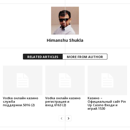
Himanshu Shukla
RELATED ARTICLES
MORE FROM AUTHOR
Vodka онлайн казино
Vodka онлайн казино
Казино –
служба
регистрация и
Официальный сайт Pin
поддержки.5016 (2)
вход.6163 (2)
Up Casino Входи и
играй.1530