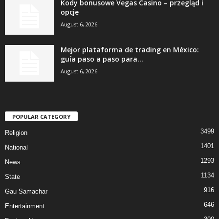
Kody bonusowe Vegas Casino – przegląd i
opcje
August 6, 2026
Mejor plataforma de trading en México:
guía paso a paso para...
August 6, 2026
POPULAR CATEGORY
3499
Religion
1401
National
1293
News
1134
State
916
Gau Samachar
646
Entertainment