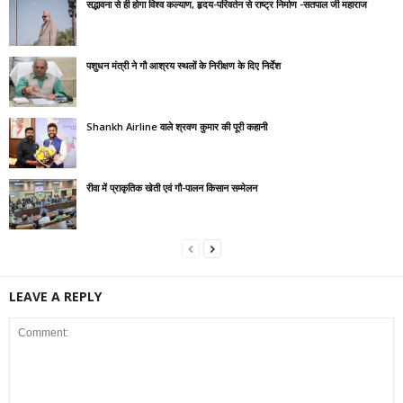
सद्भावना से ही होगा विश्व कल्याण, हृदय-परिवर्तन से राष्ट्र निर्माण -सतपाल जी महाराज
पशुधन मंत्री ने गौ आश्रय स्थलों के निरीक्षण के दिए निर्देश
Shankh Airline वाले श्रवण कुमार की पूरी कहानी
रीवा में प्राकृतिक खेती एवं गौ-पालन किसान सम्मेलन
LEAVE A REPLY