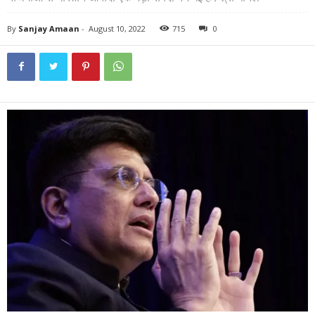
By
Sanjay Amaan
-
August 10, 2022
715
0