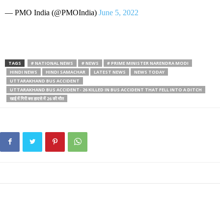
— PMO India (@PMOIndia)
June 5, 2022
TAGS
# NATIONAL NEWS
# NEWS
# PRIME MINISTER NARENDRA MODI
HINDI NEWS
HINDI SAMACHAR
LATEST NEWS
NEWS TODAY
UTTARAKHAND BUS ACCIDENT
UTTARAKHAND BUS ACCIDENT- 26 KILLED IN BUS ACCIDENT THAT FELL INTO A DITCH
खाई में गिरी बस हादसे में 26 की मौत