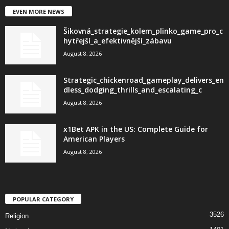
EVEN MORE NEWS
Šikovná_strategie_kolem_plinko_game_pro_c
hytřejší_a_efektivnější_zábavu
August 8, 2026
Strategic_chickenroad_gameplay_delivers_en
dless_dodging_thrills_and_escalating_c
August 8, 2026
x1Bet APK in the US: Complete Guide for
American Players
August 8, 2026
POPULAR CATEGORY
3526
Religion