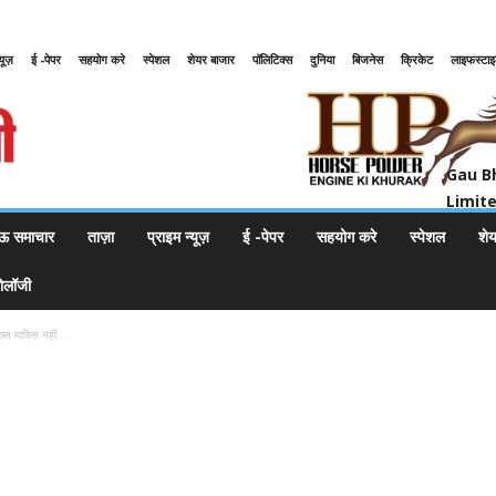
्यूज़
ई -पेपर
सहयोग करे
स्पेशल
शेयर बाजार
पॉलिटिक्स
दुनिया
बिजनेस
क्रिकेट
लाइफस्टा
Gau Bharat Bharati Petroleum Pr
Gau B
Limit
ऊ समाचार
ताज़ा
प्राइम न्यूज़
ई -पेपर
सहयोग करे
स्पेशल
शे
नोलॉजी
्स माचिस नहीं...