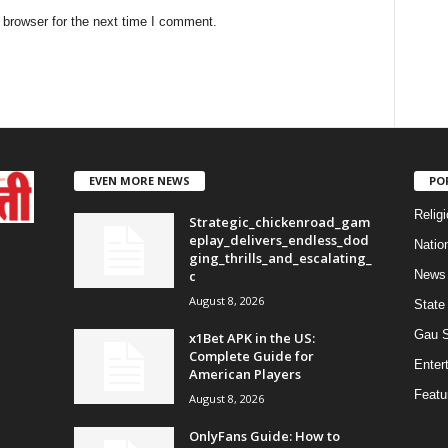
 browser for the next time I comment.
EVEN MORE NEWS
PO
Religi
Strategic_chickenroad_gam
eplay_delivers_endless_dod
Natio
ging_thrills_and_escalating_
c
News
August 8, 2026
State
Gau 
x1Bet APK in the US:
Complete Guide for
Enter
American Players
Featu
August 8, 2026
OnlyFans Guide: How to