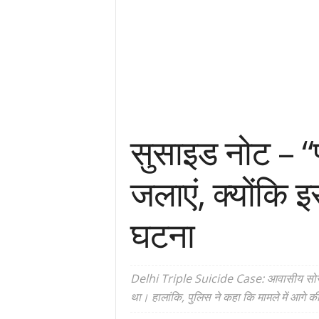
सुसाइड नोट – “फ
जलाएं, क्योंकि 
घटना
Delhi Triple Suicide Case: आवासीय सोसायटी 
था। हालांकि, पुलिस ने कहा कि मामले में आगे की