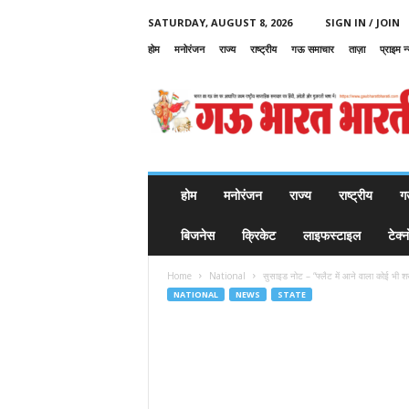
SATURDAY, AUGUST 8, 2026
SIGN IN / JOIN
होम
मनोरंजन
राज्य
राष्ट्रीय
गऊ समाचार
ताज़ा
प्राइम न
G
a
u
B
h
a
r
होम
मनोरंजन
राज्य
राष्ट्रीय
ग
a
t
बिजनेस
क्रिकेट
लाइफस्टाइल
टेक्
B
h
Home
National
सुसाइड नोट – “फ्लैट में आने वाला कोई भी शख
a
NATIONAL
NEWS
STATE
r
a
t
i