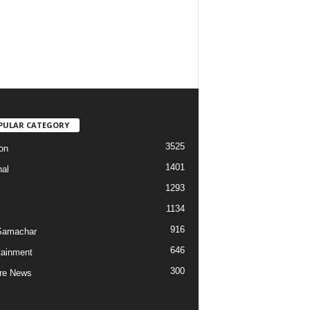
PULAR CATEGORY
3525
on
1401
nal
1293
1134
916
Samachar
646
tainment
300
re News