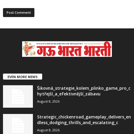
EVEN MORE NEWS
Šikovná_strategie_kolem_plinko_game_pro_c
hytřejší_a_efektivnější_zábavu
August 8, 2026
Strategic_chickenroad_gameplay_delivers_en
dless_dodging_thrills_and_escalating_c
August 8, 2026