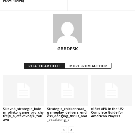
फिल्म ‘वलीमई’
GBBDESK
RELATED ARTICLES
MORE FROM AUTHOR
Šikovná_strategie_kole
Strategic_chickenroad_
x1Bet APK in the US:
m_plinko_game_pro_chy
gameplay_delivers_endl
Complete Guide for
třejší_a_efektivnější_záb
ess_dodging_thrills_and
American Players
avu
_escalating_c