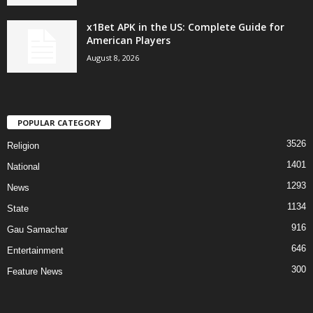
x1Bet APK in the US: Complete Guide for
American Players
August 8, 2026
POPULAR CATEGORY
3526
Religion
1401
National
1293
News
1134
State
916
Gau Samachar
646
Entertainment
300
Feature News