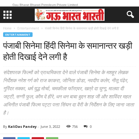
Gau Bharat Bharati Petroleum Private Limited
Home
Entertainment
पंजाबी सिनेमा हिंदी सिनेमा के समानान्तर खड़ी होती दिखाई देने लगी है
ENTERTAINMENT
पंजाबी सिनेमा हिंदी सिनेमा के समानान्तर खड़ी
होती दिखाई देने लगी है
संदेशपरक फिल्मों को प्राथमिकता देने वाले पंजाबी सिनेमा के मशहूर लेखक
निर्देशक नरेश गर्ग को राज काकरा, जोनिता डोडा, नवदीप कलेर, नीतू पंढेर,
गुरिंदर मक्का, धर्म युद्ध मोर्चा, चमकीला फॉरएवर, खत्रे दा घुग्गू, मालवा दी
जट्टी, सग्गी फुल, कौम दे हीरे, धन धन बाबा बुद्दन शाह जी और शाविंदर महल
अभिनीत पंजाबी फिल्म पट्टा पत्ता सिंघन दा वैरी के निर्देशन के लिए जाना जाता
है।
By
KaliDas Pandey
-
June 3, 2022
756
0