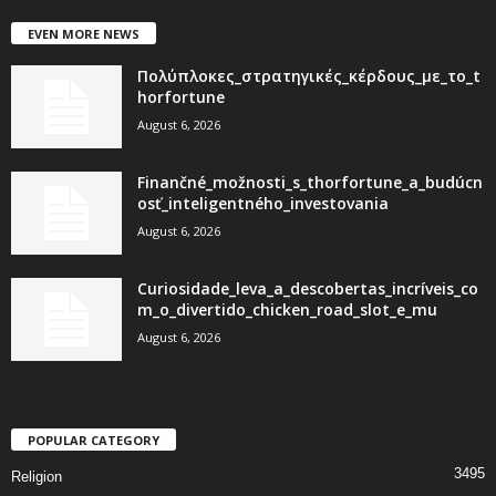
EVEN MORE NEWS
Πολύπλοκες_στρατηγικές_κέρδους_με_το_t
horfortune
August 6, 2026
Finančné_možnosti_s_thorfortune_a_budúcn
osť_inteligentného_investovania
August 6, 2026
Curiosidade_leva_a_descobertas_incríveis_co
m_o_divertido_chicken_road_slot_e_mu
August 6, 2026
POPULAR CATEGORY
3495
Religion