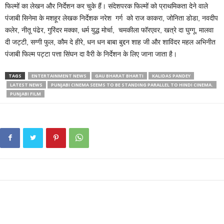
फिल्मों का लेखन और निर्देशन कर चुके हैं। संदेशपरक फिल्मों को प्राथमिकता देने वाले
पंजाबी सिनेमा के मशहूर लेखक निर्देशक नरेश गर्ग को राज काकरा, जोनिता डोडा, नवदीप
कलेर, नीतू पंढेर, गुरिंदर मक्का, धर्म युद्ध मोर्चा, चमकीला फॉरएवर, खत्रे दा घुग्गू, मालवा
दी जट्टी, सग्गी फुल, कौम दे हीरे, धन धन बाबा बुद्दन शाह जी और शाविंदर महल अभिनीत
पंजाबी फिल्म पट्टा पत्ता सिंघन दा वैरी के निर्देशन के लिए जाना जाता है।
TAGS
ENTERTAINMENT NEWS
GAU BHARAT BHARTI
KALIDAS PANDEY
LATEST NEWS
PUNJABI CINEMA SEEMS TO BE STANDING PARALLEL TO HINDI CINEMA.
PUNJABI FILM