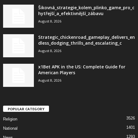
Šikovná_strategie_kolem_plinko_game_pro_c
hytřejší_a_efektivnější_zábavu
August 8, 2026
Strategic_chickenroad_gameplay_delivers_en
dless_dodging_thrills_and_escalating_c
August 8, 2026
x1Bet APK in the US: Complete Guide for
American Players
August 8, 2026
POPULAR CATEGORY
3526
Religion
1401
National
1293
News