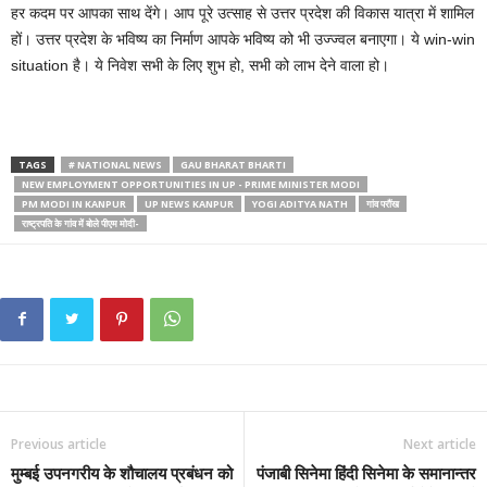
हर कदम पर आपका साथ देंगे। आप पूरे उत्साह से उत्तर प्रदेश की विकास यात्रा में शामिल
हों। उत्तर प्रदेश के भविष्य का निर्माण आपके भविष्य को भी उज्ज्वल बनाएगा। ये win-win
situation है। ये निवेश सभी के लिए शुभ हो, सभी को लाभ देने वाला हो।
TAGS
# NATIONAL NEWS
GAU BHARAT BHARTI
NEW EMPLOYMENT OPPORTUNITIES IN UP - PRIME MINISTER MODI
PM MODI IN KANPUR
UP NEWS KANPUR
YOGI ADITYA NATH
गांव परौंख
राष्ट्रपति के गांव में बोले पीएम मोदी-
Previous article
Next article
मुम्बई उपनगरीय के शौचालय प्रबंधन को
पंजाबी सिनेमा हिंदी सिनेमा के समानान्तर