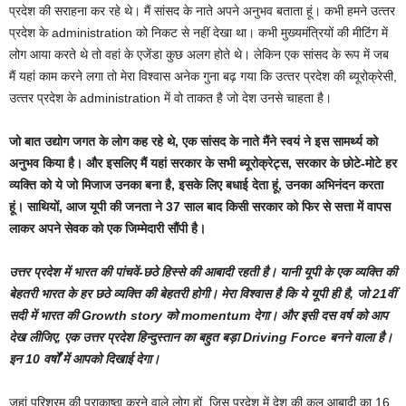
प्रदेश की सराहना कर रहे थे। मैं सांसद के नाते अपने अनुभव बताता हूं। कभी हमने उत्‍तर
प्रदेश के administration को निकट से नहीं देखा था। कभी मुख्‍यमंत्रियों की मीटिंग में
लोग आया करते थे तो वहां के एजेंडा कुछ अलग होते थे। लेकिन एक सांसद के रूप में जब
मैं यहां काम करने लगा तो मेरा विश्‍वास अनेक गुना बढ़ गया कि उत्‍तर प्रदेश की ब्‍यूरोक्रेसी,
उत्‍तर प्रदेश के administration में वो ताकत है जो देश उनसे चाहता है।
जो बात उद्योग जगत के लोग कह र‍हे थे, एक सांसद के नाते मैंने स्‍वयं ने इस सामर्थ्य को
अनुभव किया है। और इसलिए मैं यहां सरकार के सभी ब्यूरोक्रेट्स, सरकार के छोटे-मोटे हर
व्यक्ति को ये जो मिजाज उनका बना है, इसके लिए बधाई देता हूं, उनका अभिनंदन करता
हूं। साथियों, आज यूपी की जनता ने 37 साल बाद किसी सरकार को फिर से सत्ता में वापस
लाकर अपने सेवक को एक जिम्‍मेदारी सौंपी है।
उत्तर प्रदेश में भारत की पांचवें-छठे हिस्से की आबादी रहती है। यानी यूपी के एक व्यक्ति की
बेहतरी भारत के हर छठे व्यक्ति की बेहतरी होगी। मेरा विश्वास है कि ये यूपी ही है, जो 21वीं
सदी में भारत की Growth story को momentum देगा। और इसी दस वर्ष को आप
देख लीजिए, एक उत्तर प्रदेश हिन्‍दुस्‍तान का बहुत बड़ा Driving Force बनने वाला है।
इन 10 वर्षों में आपको दिखाई देगा।
जहां परिश्रम की पराकाष्ठा करने वाले लोग हों, जिस प्रदेश में देश की कुल आबादी का 16