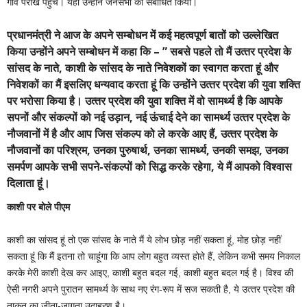
गांव परौंख पहुंचे। यहां उन्होंने जनसभा को संबोधित किया।
प्रधानमंत्री ने आज के अपने सम्बोधन में कई महत्वपूर्ण बातों को उल्लेखित
किया उन्होंने अपने सम्बोधन में कहा कि – ” सबसे पहले तो मैं उत्‍तर प्रदेश के
सांसद के नाते, काशी के सांसद के नाते निवेशकों का स्‍वागत करता हूं और
निवेशकों का मैं इसलिए धन्‍यवाद करता हूं कि उन्‍होंने उत्‍तर प्रदेश की युवा शक्ति
पर भरोसा किया है। उत्‍तर प्रदेश की युवा शक्ति में वो सामर्थ्‍य है कि आपके
सपनों और संकल्‍पों को नई उड़ान, नई ऊंचाई देने का सामर्थ्‍य उत्‍तर प्रदेश के
नौजवानों में है और आप जिस संकल्‍प को ले करके आए हैं, उत्‍तर प्रदेश के
नौजवानों का परिश्रम, उनका पुरुषार्थ, उनका सामर्थ्‍य, उनकी समझ, उनका
समर्पण आपके सभी सपने-संकल्‍पों को सिद्ध करके रहेगा, ये मैं आपको विश्‍वास
दिलाता हूं।
काशी पर बोले पीएम
काशी का सांसद हूं तो एक सांसद के नाते मैं ये लोभ छोड़ नहीं सकता हूं, मोह छोड़ नहीं
सकता हूं कि मैं इतना तो चाहूंगा कि आप लोग बहुत व्‍यस्‍त होते हैं, लेकिन कभी समय निकाल
करके मेरी काशी देख कर आइए, काशी बहुत बदल गई, काशी बहुत बदल गई है। विश्‍व की
ऐसी नगरी अपने पुरातन सामर्थ्‍य के साथ नए रंग-रूप में सज सकती है, ये उत्‍तर प्रदेश की
ताकत का जीता-जागता उदाहरण है।