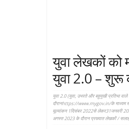
युवा लेखकों को म
युवा 2.0 – शुरू
युवा 2.0 (युवा, उभरते और बहुमुखी प्रतिभा व
दौरानhttps://www.mygov.in/के माध्यम से आय
मूल्यांकन 1दिसंबर 2022से लेकर31जनवरी 202
अगस्त 2023 के दौरान प्रख्यात लेखकों / सलाहक