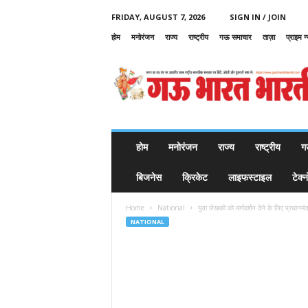
FRIDAY, AUGUST 7, 2026
SIGN IN / JOIN
होम
मनोरंजन
राज्य
राष्ट्रीय
गऊ समाचार
ताज़ा
प्राइम न
G
a
u
B
h
a
r
होम
मनोरंजन
राज्य
राष्ट्रीय
ग
a
t
बिजनेस
क्रिकेट
लाइफस्टाइल
टेक्
B
h
Home
National
युवा लेखकों को मार्गदर्शन देने के लिए प्रधानमं
a
NATIONAL
r
a
t
i