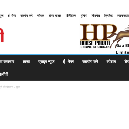
्यूज़
ई -पेपर
सहयोग करे
स्पेशल
शेयर बाजार
पॉलिटिक्स
दुनिया
बिजनेस
क्रिकेट
लाइफस्टा
Gau Bharat Bharati Petroleum Pr
Gau B
Limit
ऊ समाचार
ताज़ा
प्राइम न्यूज़
ई -पेपर
सहयोग करे
स्पेशल
शे
नोलॉजी
त्री की योजना – युवा...