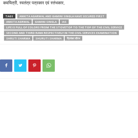
कवयित्री, स्वतंत्र पत्रकार एवं स्तंभकार,
TAGS
ANKITA AGARWAL AND GAMINI SINGLA HAVE SECURED FIRST
ANKITA AGRWAL
GAMINI SINGLA
IAS
LIFE IS FULL OF COLORS FROM THE STOVETOP TO THE TOP OF THE CIVIL SERVICE
SECOND AND THIRD RANK RESPECTIVELY IN THE CIVIL SERVICES EXAMINATION
SHRUTI SHARMA
SHURUTI SHARMA
प्रियंका सौरभ