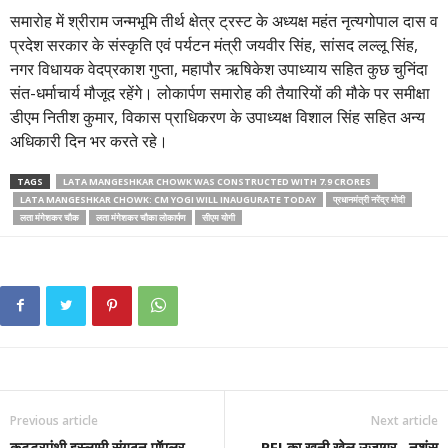
समारोह में श्रीराम जन्मभूमि तीर्थ क्षेत्र ट्रस्ट के अध्यक्ष महंत नृत्यगोपाल दास व
प्रदेश सरकार के संस्कृति एवं पर्यटन मंत्री जयवीर सिंह, सांसद लल्लू सिंह,
नगर विधायक वेदप्रकाश गुप्ता, महापौर ऋषिकेश उपाध्याय सहित कुछ चुनिंदा
संत-धर्माचार्य मौजूद रहेंगे। लोकार्पण समारोह की तैयारियों की मौके पर समीक्षा
डीएम नितीश कुमार, विकास प्राधिकरण के उपाध्यक्ष विशाल सिंह सहित अन्य
अधिकारी दिन भर करते रहे।
TAGS
LATA MANGESHKAR CHOWK WAS CONSTRUCTED WITH 7.9 CRORES
LATA MANGESHKAR CHOWK: CM YOGI WILL INAUGURATE TODAY
प्रधानमंत्री नरेंद्र मोदी
लता मंगेशकर चौक
लता मंगेशकर चौका लोकार्पण
सीएम योगी
Previous article
Next article
कट्टरपंथी इस्लामी संगठन पॉपुलर
PFI का खूनी खेल उजागर , नृशंस