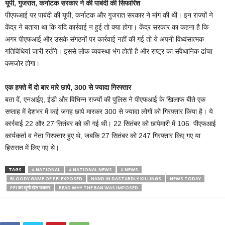
यूपी, गुजरात, कर्नाटक सरकार ने की पाबंदी की सिफारिश
पीएफआई पर पाबंदी की यूपी, कर्नाटक और गुजरात सरकार ने मांग की थी। इन राज्यों ने
केंद्र ने बताया था कि यदि कार्रवाई न हुई तो क्या होगा। केंद्र सरकार का कहना है कि
अगर पीएफआई और उसके संगठनों पर कार्रवाई नहीं की गई तो ये अपनी विध्वंसात्मक
गतिविधियां जारी रखेंगे। इससे लोक व्यवस्था भंग होती है और राष्ट्र का संवैधानिक ढांचा
कमजोर होगा।
एक हफ्ते में दो बार मारे छापे, 300 से ज्यादा गिरफ्तार
बता दें, एनआईए, ईडी और विभिन्न राज्यों की पुलिस ने पीएफआई के खिलाफ बीते एक
सप्ताह में देशभर में कई जगह छापे मारकर 300 से ज्यादा लोगों को गिरफ्तार किया है। ये
कार्रवाई 22 और 27 सितंबर को की गई थी। 22 सितंबर को छापेमारी में 106 पीएफआई
कार्यकर्ता व नेता गिरफ्तार हुए थे, जबकि 27 सितंबर को 247 गिरफ्तार किए गए या
हिरासत में लिए गए थे।
TAGS
# NATIONAL
# NATIONAL NEWS
# NEWS
BLOODY GAME OF PFI EXPOSED
HAND IN DASTARDLY KILLINGS
NEWS TODAY
PFI का खूनी खेल उजागर
READ WHY THE BAN WAS IMPOSED