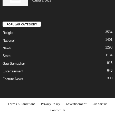
August 9, 2026
POPULAR CATEGORY
3534
Religion
1401
National
1293
News
1134
State
916
Gau Samachar
646
Entertainment
300
Feature News
Terms & Conditions
Privacy Policy
Advertisement
Support us
Contact Us