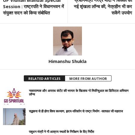
Session : राष्ट्रपति ने व‍िधानभवन में
नई शृंखला लॉन्च की, नेत्रहीन भी कर
संयुक्‍त सदन को क‍िया संबोध‍ित
सकेंगे उपयोग
Himanshu Shukla
RELATED ARTICLES
MORE FROM AUTHOR
नकारात्मक और अपराध कंटेंट की भरमार के खिलाफ गो स्पिरिचुअल का डिजिटल अभियान
लॉन्च
सद्भावना से ही होगा विश्व कल्याण, हृदय-परिवर्तन से राष्ट्र निर्माण -सतपाल जी महाराज
पशुधन मंत्री ने गौ आश्रय स्थलों के निरीक्षण के दिए निर्देश