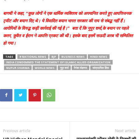
बागची ने कहा, “कुछ लोगों ने एक धार्मिक व्यक्तित्व को अपमानित करते हुए आपत्तिजनक
ट्वीट और बयान दिए थे। ये विवादित बयान भारत सरकार की राय से संबद्ध नहीं हैं।
आरोपियों के विरुद्ध कड़ी कार्रवाई की गई है।” बता दें कि नुपुर शर्मा,के बयान पर पहले
कतर, कुवैत व ईरान ने आपत्ति प्रकट की थी। इसके बाद इसमें सऊदी अरब भी सम्मिलित
हो गया।
TAGS
# NATIONAL NEWS
BJP
BUSINESS NEWS
HINDI NEWS
INDIA CONDEMNED THE STATEMENT OF ISLAMIC ALLIED ORGANIZATION
NUPUR SHARMA
WORLD NEWS
नूपुर शर्मा
पैगंबर मोहम्मद
सांप्रदायिक हिंसा
Previous article
Next article
UP Vidhan Mandal Special
प्रधानमंत्री नरेंद्र मोदी ने सिक्कों की