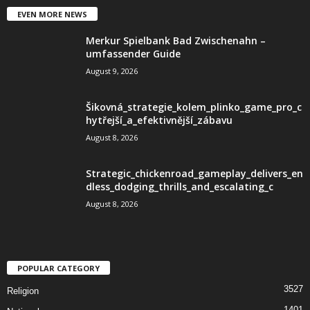
EVEN MORE NEWS
Merkur Spielbank Bad Zwischenahn –
umfassender Guide
August 9, 2026
Šikovná_strategie_kolem_plinko_game_pro_c
hytřejší_a_efektivnější_zábavu
August 8, 2026
Strategic_chickenroad_gameplay_delivers_en
dless_dodging_thrills_and_escalating_c
August 8, 2026
POPULAR CATEGORY
3527
Religion
1401