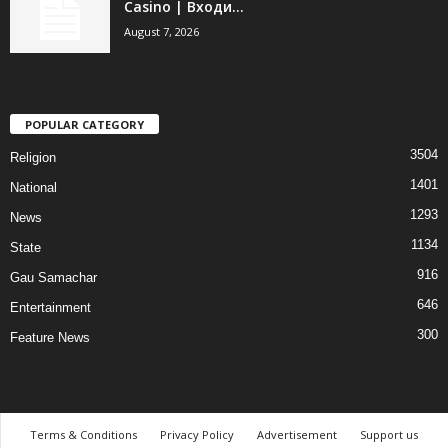
Casino | Входи...
August 7, 2026
POPULAR CATEGORY
3504
Religion
1401
National
1293
News
1134
State
916
Gau Samachar
646
Entertainment
300
Feature News
Terms & Conditions
Privacy Policy
Advertisement
Support us