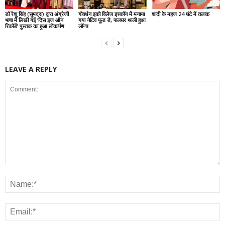
डॉ रेशू सिंह (सुमद्रा) द्वारा अंग्रेजी
गोवर्धन इको विलेज इस्कॉन में मनाया
शादी के महज 24 घंटे में तलाक
भाषा में लिखी गई ‘दिस इज ऑन
गया नेटिव फूड डे, पालघर थाली हुआ
रिकॉर्ड’ पुस्तक का हुआ लोकार्पण
लॉन्च
LEAVE A REPLY