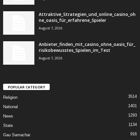
Attraktive_Strategien_und_online_casino_oh
ne_oasis_für_erfahrene_Spieler
August 7, 2026
Anbieter_finden_mit_casino_ohne_oasis_für_
risikobewusstes_Spielen_im_Test
August 7, 2026
POPULAR CATEGORY
3514
Religion
1401
National
1293
News
1134
State
916
Gau Samachar