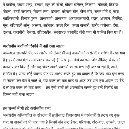
में कमीना, काला सत्र, दलाल, खून की खेती, दोहरा चरित्र, निकम्मा, नौटंकी, ढिंढोरा
पीटना, बहरी सरकार, चिलम लेना, छोकरा, कोयला चोर, गोरू चोर, चरस पीते हैं, सांड,
खालिस्तानी, विनाश पुरुष, तानाशाही, तानाशाह, अराजकतावादी, गद्दार, अपमान, गिरगिट,
गूंस, घड़ियाली आंसू, असत्य, अहंकार, काला दिन, काला बाजारी, खरीद फरोख्त, दंगा,
दलाल, दादागीरी, बेचारा, संवेदनहीन, सेक्सअल हरेसमेंट जैसे शब्द भी शामिल किए गए हैं।
असंसदीय बातों को रिकॉर्ड में नहीं रखा जाएगा
अध्यक्ष व सभापति पीठ पर आरोप को लेकर भी कई वाक्यों को असंसदीय श्रेणी में रखा गया
है। इसमें आप मेरा समय खराब कर रहे हैं, आप हम लोगों का गला घोंट दीजिए, चेयर को
कमजोर कर दिया है और यह चेयर अपने सदस्यों का संरक्षण नहीं कर पा रही है, आदि
शामिल हैं। अगर कोई सदस्य पीठ पर आक्षेप करते हुए यह कहता है कि जब आप इस तरह
से चिल्ला कर वेल में जाते थे, उस वक्त को याद करूं या आज जब आप इस आसन पर बैठें
हैं तो इस वक्त को याद करूं… तब ऐसी बातों को असंसदीय मानते हुए इन्हें रिकॉर्ड का
हिस्सा नहीं माना जाएगा।
इन राज्यों में भी हटे असंसदीय शब्द
असंसदीय अभिव्यक्ति के संकलन में छत्तीसगढ़ विधानसभा में कार्यवाही से हटाए गए कुछ
शब्द या वाक्यों को भी रखा गया है जिनमें बॉब कट हेयर, गरियाना, अंट-शंट, उच्चके, उल्टा
चोर कोतवाल को डांटे आदि शामिल हैं। इसमें राजस्थान विधानसभा में असंसदीय घोषित