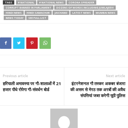
TAGS
# NATIONAL
# NATIONAL NEWS
CORONA SPREADER
CORRUPT BANNED IN PARLIAMENT
DOZENS OF WORDS INCLUDING JUMLAJEEVI
HINDI NEWS
HINDI SAMACHAR
JAICHAND
LATEST NEWS
MUMBAI NEWS
NEWS TODAY
SEE FULL LIST
Previous article
Next article
हरियाली अमावस्या पर गौ-शालाओं में 21
इंटरनेशनल गौ तस्कर अकबर बंजारा
हजार पौधे रोपेगा गौ-संवर्धन बोर्ड
की असम से मेरठ तक अरबों की अवैध
संपत्तियां जब्त करेगी यूपी पुलिस