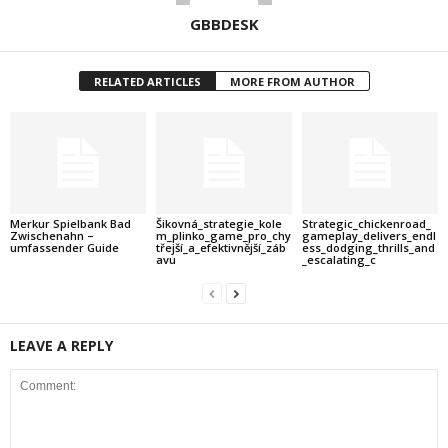
GBBDESK
RELATED ARTICLES
MORE FROM AUTHOR
Merkur Spielbank Bad
Šikovná_strategie_kole
Strategic_chickenroad_
Zwischenahn –
m_plinko_game_pro_chy
gameplay_delivers_endl
umfassender Guide
třejší_a_efektivnější_záb
ess_dodging_thrills_and
avu
_escalating_c
LEAVE A REPLY