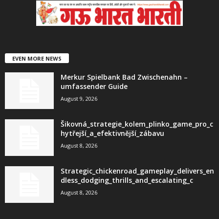
EVEN MORE NEWS
Merkur Spielbank Bad Zwischenahn –
umfassender Guide
August 9, 2026
Šikovná_strategie_kolem_plinko_game_pro_c
hytřejší_a_efektivnější_zábavu
August 8, 2026
Strategic_chickenroad_gameplay_delivers_en
dless_dodging_thrills_and_escalating_c
August 8, 2026