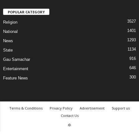
POPULAR CATEGORY
3527
Religion
1401
National
1293
News
1134
State
916
Gau Samachar
646
Entertainment
300
Feature News
Terms & Conditions
Privacy Policy
Advertisement
Support us
Contact Us
©